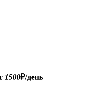
т
1500
₽/день