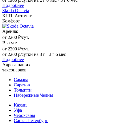
от 1900 р/сутки на 2 г 6 мес - 3 г 6 мес
Подробнее
Skoda Octavia
КПП: Автомат
Комфорт+
Аренда:
от 2200 ₽/сут.
Выкуп:
от 2200 ₽/сут.
от 2200 р/сутки на 3 г - 3 г 6 мес
Подробнее
Адреса наших
таксопарков
Самара
Саратов
Тольятти
Набережные Челны
Казань
Уфа
Чебоксары
Санкт-Петербург